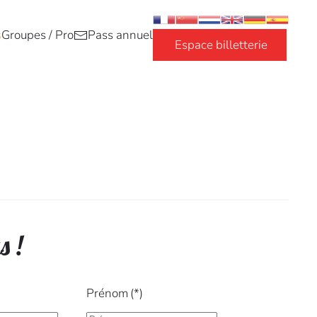
s
Groupes / Pro
Pass annuel
Espace billetterie
s !
Prénom
(*)