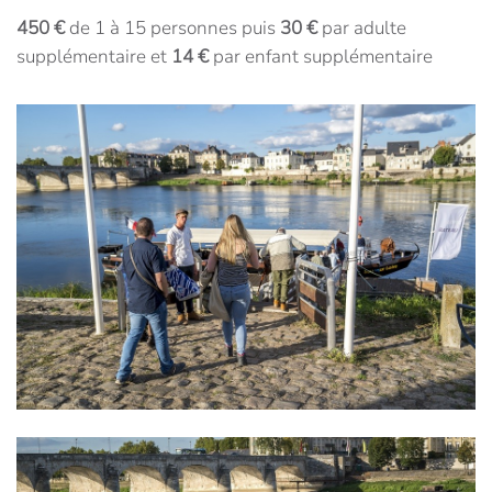
450 €
de 1 à 15 personnes puis
30 €
par adulte
supplémentaire et
14 €
par enfant supplémentaire